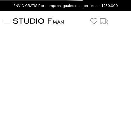
ENVÍO GRATIS Por compras iguales o superiores a $250.000