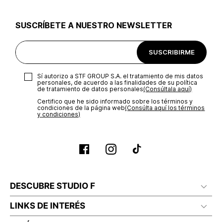
utilizar el mismo empaque en que te entregamos tu pedido o
utilizar un empaque de tu preferencia, sin embargo es
SUSCRÍBETE A NUESTRO NEWSLETTER
importante que el empaque sea el adecuado según la
naturaleza del producto para que no se vea afectada su
integridad durante el proceso de transporte. El costo del
SUSCRIBIRME
transporte será asumido por STF GROUP S.A.
Recuerda que para el trámite del envío deberás contactarte
Sí autorizo a STF GROUP S.A. el tratamiento de mis datos
con un agente de servicio al cliente quien te indicará los
personales, de acuerdo a las finalidades de su política
pasos a seguir y posteriormente programará la recogida del
de tratamiento de datos personales‎
(Consúltala aquí)
producto en la dirección acordada.
Certifico que he sido informado sobre los términos y
condiciones de la página web‎
(Consúlta aquí los términos
y condiciones)
DESCUBRE STUDIO F
LINKS DE INTERÉS