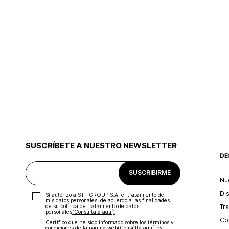
SUSCRÍBETE A NUESTRO NEWSLETTER
DE
SUSCRIBIRME
Nu
Di
Sí autorizo a STF GROUP S.A. el tratamiento de
mis datos personales, de acuerdo a las finalidades
Tr
de su política de tratamiento de datos
personales‎
(Consúltala aquí)
Con
Certifico que he sido informado sobre los términos y
condiciones de la página web‎
(Consúlta aquí los