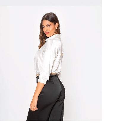
N
mayorista
de compra
que fue e
N
a través
de (15) d
L
Devoluc
S
mismo em
empaque d
empaque 
N
no se vea
El costo 
N
Recuerda 
agente de
posterior
acordada