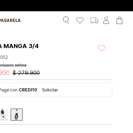
PASARELA
A MANGA 3/4
4052
clusivo online
950
$
279
.
900
Paga con
CREDI10
Solicitar