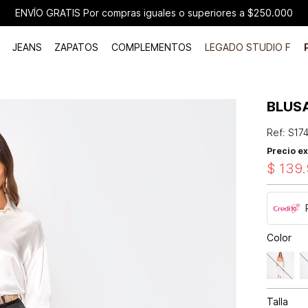
ENVÍO GRATIS Por compras iguales o superiores a $250.000
JEANS
ZAPATOS
COMPLEMENTOS
LEGADO STUDIO F
BLUS
Ref
:
S17
Precio ex
$
139
.
Color
Talla