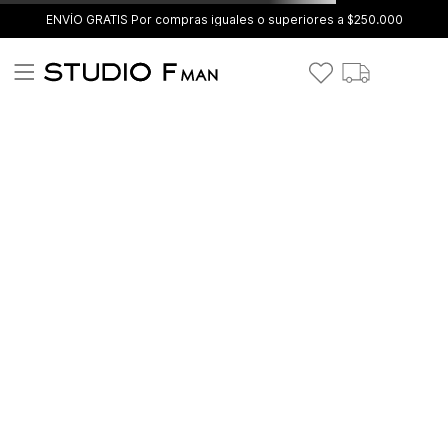
ENVÍO GRATIS Por compras iguales o superiores a $250.000