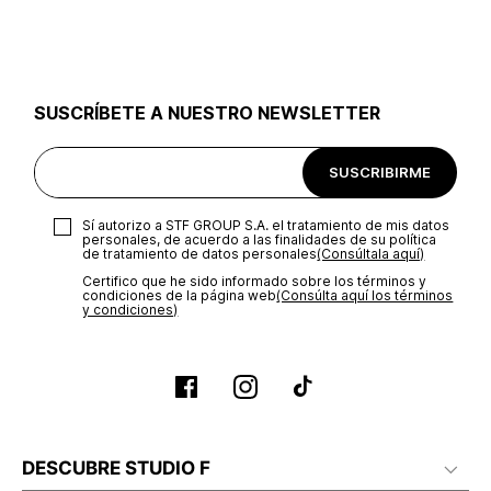
utilizar el mismo empaque en que te entregamos tu pedido o
utilizar un empaque de tu preferencia, sin embargo es
importante que el empaque sea el adecuado según la
naturaleza del producto para que no se vea afectada su
integridad durante el proceso de transporte. El costo del
SUSCRÍBETE A NUESTRO NEWSLETTER
transporte será asumido por STF GROUP S.A.
Recuerda que para el trámite del envío deberás contactarte
SUSCRIBIRME
con un agente de servicio al cliente quien te indicará los
pasos a seguir y posteriormente programará la recogida del
producto en la dirección acordada.
Sí autorizo a STF GROUP S.A. el tratamiento de mis datos
personales, de acuerdo a las finalidades de su política
de tratamiento de datos personales‎
(Consúltala aquí)
Certifico que he sido informado sobre los términos y
condiciones de la página web‎
(Consúlta aquí los términos
y condiciones)
DESCUBRE STUDIO F