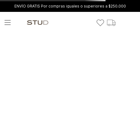
ENVÍO GRATIS Por compras iguales o superiores a $250.000