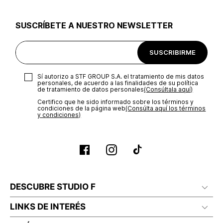
utilizar el mismo empaque en que te entregamos tu pedido o
utilizar un empaque de tu preferencia, sin embargo es
SUSCRÍBETE A NUESTRO NEWSLETTER
importante que el empaque sea el adecuado según la
naturaleza del producto para que no se vea afectada su
integridad durante el proceso de transporte. El costo del
SUSCRIBIRME
transporte será asumido por STF GROUP S.A.
Recuerda que para el trámite del envío deberás contactarte
Sí autorizo a STF GROUP S.A. el tratamiento de mis datos
con un agente de servicio al cliente quien te indicará los
personales, de acuerdo a las finalidades de su política
pasos a seguir y posteriormente programará la recogida del
de tratamiento de datos personales‎
(Consúltala aquí)
producto en la dirección acordada.
Certifico que he sido informado sobre los términos y
condiciones de la página web‎
(Consúlta aquí los términos
y condiciones)
DESCUBRE STUDIO F
LINKS DE INTERÉS