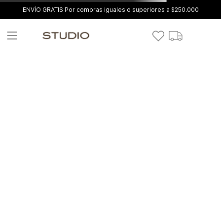
ENVÍO GRATIS Por compras iguales o superiores a $250.000