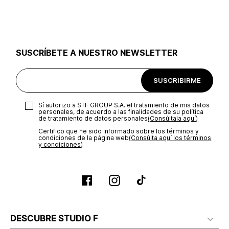
utilizar el mismo empaque en que te entregamos tu pedido o
utilizar un empaque de tu preferencia, sin embargo es
importante que el empaque sea el adecuado según la
naturaleza del producto para que no se vea afectada su
integridad durante el proceso de transporte. El costo del
SUSCRÍBETE A NUESTRO NEWSLETTER
transporte será asumido por STF GROUP S.A.
Recuerda que para el trámite del envío deberás contactarte
SUSCRIBIRME
con un agente de servicio al cliente quien te indicará los
pasos a seguir y posteriormente programará la recogida del
producto en la dirección acordada.
Sí autorizo a STF GROUP S.A. el tratamiento de mis datos
personales, de acuerdo a las finalidades de su política
de tratamiento de datos personales‎
(Consúltala aquí)
Certifico que he sido informado sobre los términos y
condiciones de la página web‎
(Consúlta aquí los términos
y condiciones)
DESCUBRE STUDIO F