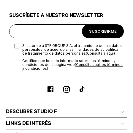
utilizar el mismo empaque en que te entregamos tu pedido o
utilizar un empaque de tu preferencia, sin embargo es
SUSCRÍBETE A NUESTRO NEWSLETTER
importante que el empaque sea el adecuado según la
naturaleza del producto para que no se vea afectada su
integridad durante el proceso de transporte. El costo del
SUSCRIBIRME
transporte será asumido por STF GROUP S.A.
Recuerda que para el trámite del envío deberás contactarte
Sí autorizo a STF GROUP S.A. el tratamiento de mis datos
con un agente de servicio al cliente quien te indicará los
personales, de acuerdo a las finalidades de su política
pasos a seguir y posteriormente programará la recogida del
de tratamiento de datos personales‎
(Consúltala aquí)
producto en la dirección acordada.
Certifico que he sido informado sobre los términos y
condiciones de la página web‎
(Consúlta aquí los términos
y condiciones)
DESCUBRE STUDIO F
LINKS DE INTERÉS