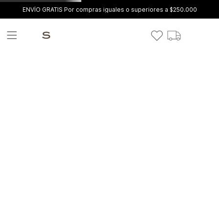
ENVÍO GRATIS Por compras iguales o superiores a $250.000