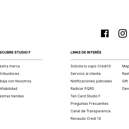
SCUBRE STUDIO F
LINKS DE INTERÉS
estra marca
Solicita tu cupo Credi10
Mapa
stribuidores
Servicio al cliente
Ras
abaja con Nosotros
Notificaciones judiciales
Gift
fiabilidad
Radicar PQRS
Dev
estras tiendas
Ten Card Studio F
Preguntas Frecuentes
Canal de Transparencia
Recaudo Credi 10