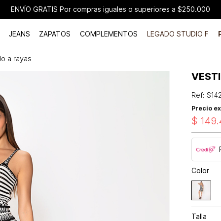
ENVÍO GRATIS Por compras iguales o superiores a $250.000
JEANS
ZAPATOS
COMPLEMENTOS
LEGADO STUDIO F
do a rayas
VEST
Ref
:
S14
Precio ex
$
149
.
Color
Talla