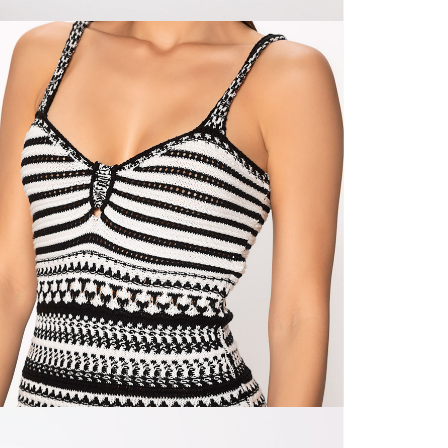
N
mayorista
de compra
que fue e
N
a través
de (15) d
N
Devoluc
L
mismo em
empaque d
empaque 
S
no se vea
El costo 
N
Recuerda 
agente de
posterior
acordada