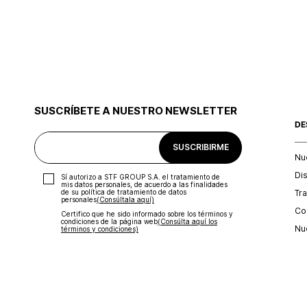
SUSCRÍBETE A NUESTRO NEWSLETTER
DE
SUSCRIBIRME
Nu
Di
Sí autorizo a STF GROUP S.A. el tratamiento de
mis datos personales, de acuerdo a las finalidades
Tr
de su política de tratamiento de datos
personales‎
(Consúltala aquí)
Con
Certifico que he sido informado sobre los términos y
condiciones de la página web‎
(Consúlta aquí los
Nu
términos y condiciones)