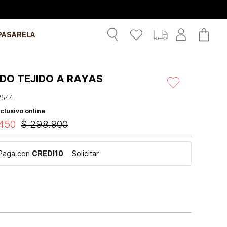
PASARELA
IDO TEJIDO A RAYAS
2544
clusivo online
450
$
298
.
900
Paga con
CREDI10
Solicitar