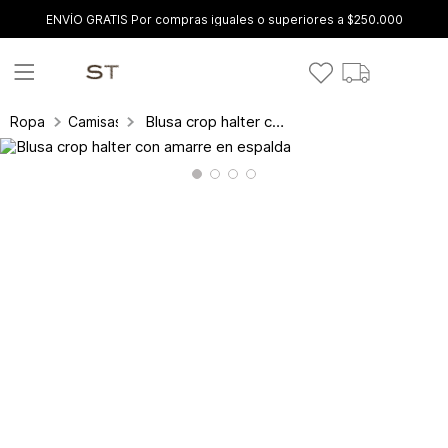
ENVÍO GRATIS Por compras iguales o superiores a $250.000
Blusa crop halter con amarre en espalda
Ropa
Camisas y blusas