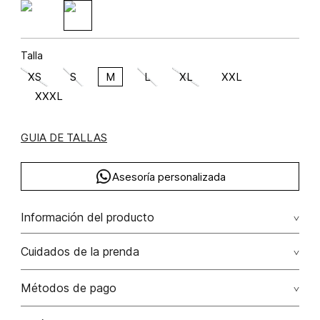
Talla
XS
S
M
L
XL
XXL
XXXL
GUIA DE TALLAS
Asesoría personalizada
Información del producto
Viscosa 58% rayón 42% 58.00% viscosa/viscose42.00%
Cuidados de la prenda
rayón/rayon
Lavar a mano por separado / no dejar en remojo / no
Métodos de pago
retorcer / no planchar con vapor puede causar daño
irreversible