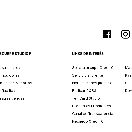
SCUBRE STUDIO F
LINKS DE INTERÉS
estra marca
Solicita tu cupo Credi10
Mapa
stribuidores
Servicio al cliente
Ras
abaja con Nosotros
Notificaciones judiciales
Gift
fiabilidad
Radicar PQRS
Dev
estras tiendas
Ten Card Studio F
Preguntas Frecuentes
Canal de Transparencia
Recaudo Credi 10