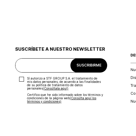
SUSCRÍBETE A NUESTRO NEWSLETTER
DE
SUSCRIBIRME
Nu
Di
Sí autorizo a STF GROUP S.A. el tratamiento de
mis datos personales, de acuerdo a las finalidades
Tr
de su política de tratamiento de datos
personales‎
(Consúltala aquí)
Con
Certifico que he sido informado sobre los términos y
condiciones de la página web‎
(Consúlta aquí los
Nu
términos y condiciones)