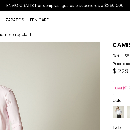
ENVÍO GRATIS Por compras iguales o superiores a $250.000
ZAPATOS
TEN CARD
ombre regular fit
CAMI
Ref
:
H58
Precio ex
$
229
.
Color
Talla