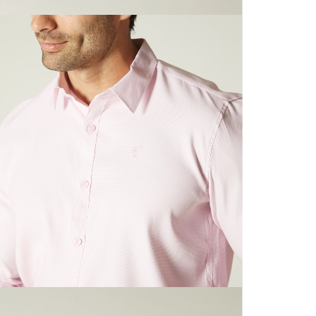
N
mayorista
de compra
que fue e
N
a través
de (15) d
L
Devoluc
S
mismo em
empaque d
empaque 
N
no se vea
El costo 
N
Recuerda 
agente de
posterior
acordada