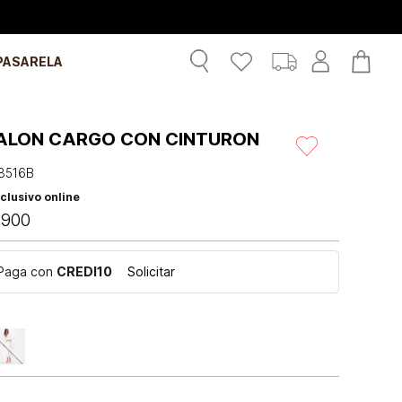
PASARELA
ALON CARGO CON CINTURON
8516B
clusivo online
.
900
Paga con
CREDI10
Solicitar