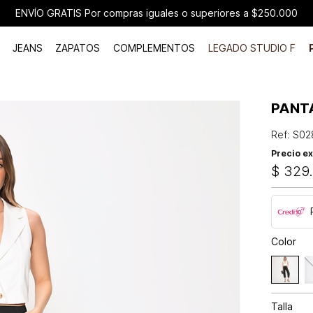
ENVÍO GRATIS Por compras iguales o superiores a $250.000
JEANS
ZAPATOS
COMPLEMENTOS
LEGADO STUDIO F
PANT
Ref
:
S02
Precio ex
$
329
Color
Talla