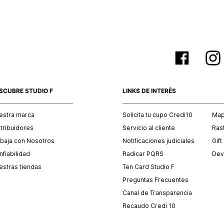
SCUBRE STUDIO F
LINKS DE INTERÉS
estra marca
Solicita tu cupo Credi10
Mapa
stribuidores
Servicio al cliente
Ras
abaja con Nosotros
Notificaciones judiciales
Gift
fiabilidad
Radicar PQRS
Dev
estras tiendas
Ten Card Studio F
Preguntas Frecuentes
Canal de Transparencia
Recaudo Credi 10