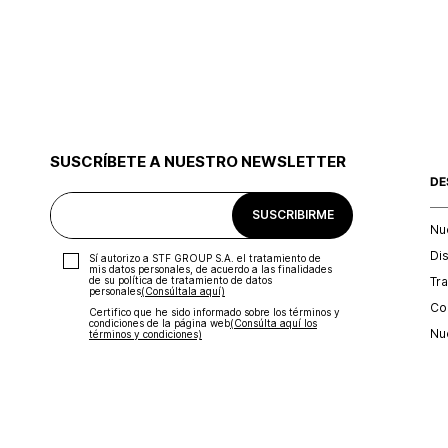
SUSCRÍBETE A NUESTRO NEWSLETTER
DE
SUSCRIBIRME
Nu
Di
Sí autorizo a STF GROUP S.A. el tratamiento de
mis datos personales, de acuerdo a las finalidades
Tr
de su política de tratamiento de datos
personales‎
(Consúltala aquí)
Con
Certifico que he sido informado sobre los términos y
condiciones de la página web‎
(Consúlta aquí los
Nu
términos y condiciones)