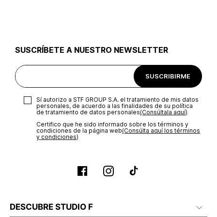
utilizar el mismo empaque en que te entregamos tu pedido o
utilizar un empaque de tu preferencia, sin embargo es
importante que el empaque sea el adecuado según la
naturaleza del producto para que no se vea afectada su
integridad durante el proceso de transporte. El costo del
SUSCRÍBETE A NUESTRO NEWSLETTER
transporte será asumido por STF GROUP S.A.
Recuerda que para el trámite del envío deberás contactarte
SUSCRIBIRME
con un agente de servicio al cliente quien te indicará los
pasos a seguir y posteriormente programará la recogida del
producto en la dirección acordada.
Sí autorizo a STF GROUP S.A. el tratamiento de mis datos
personales, de acuerdo a las finalidades de su política
de tratamiento de datos personales‎
(Consúltala aquí)
Certifico que he sido informado sobre los términos y
condiciones de la página web‎
(Consúlta aquí los términos
y condiciones)
DESCUBRE STUDIO F