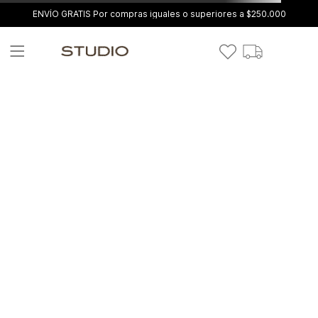
ENVÍO GRATIS Por compras iguales o superiores a $250.000