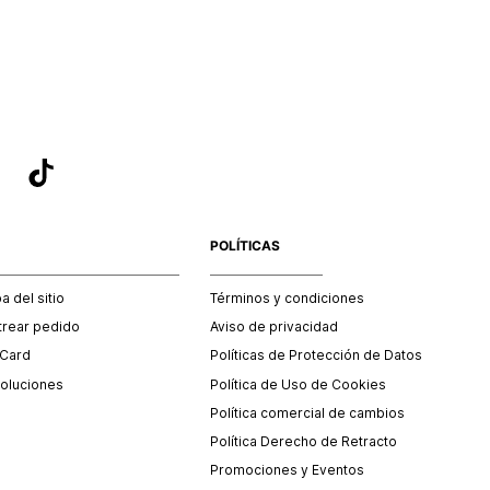
sea el adecuado según la naturaleza del producto para que
 afectada su integridad durante el proceso de transporte.
del transporte será asumido por STF GROUP S.A.
que para el trámite del envío deberás contactarte con un
 servicio al cliente quien te indicará los pasos a seguir y
mente programará la recogida del producto en la dirección
.
POLÍTICAS
 del sitio
Términos y condiciones
trear pedido
Aviso de privacidad
 Card
Políticas de Protección de Datos
oluciones
Política de Uso de Cookies
Política comercial de cambios
Política Derecho de Retracto
Promociones y Eventos