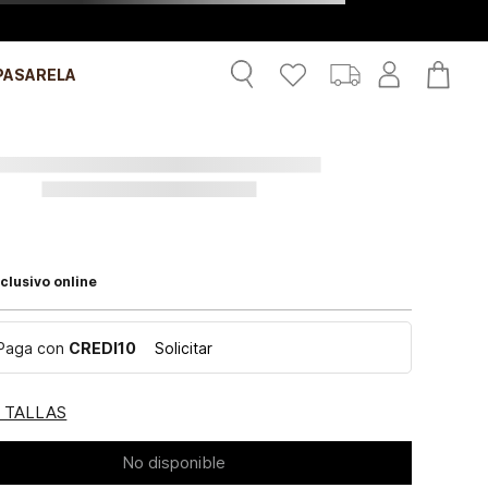
PASARELA
clusivo online
Paga con
CREDI10
Solicitar
E TALLAS
No disponible