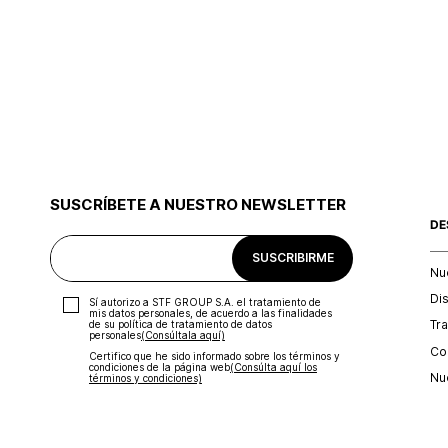
SUSCRÍBETE A NUESTRO NEWSLETTER
DE
SUSCRIBIRME
Nu
Di
Sí autorizo a STF GROUP S.A. el tratamiento de
mis datos personales, de acuerdo a las finalidades
Tr
de su política de tratamiento de datos
personales‎
(Consúltala aquí)
Con
Certifico que he sido informado sobre los términos y
condiciones de la página web‎
(Consúlta aquí los
Nu
términos y condiciones)