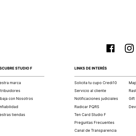
empaque 
no se vea
El costo 
Recuerda 
agente de
posterior
acordada
SCUBRE STUDIO F
LINKS DE INTERÉS
estra marca
Solicita tu cupo Credi10
Mapa
stribuidores
Servicio al cliente
Ras
abaja con Nosotros
Notificaciones judiciales
Gift
fiabilidad
Radicar PQRS
Dev
estras tiendas
Ten Card Studio F
Preguntas Frecuentes
Canal de Transparencia