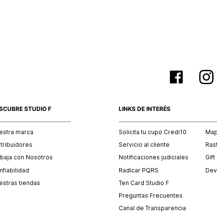
empaque 
no se vea
El costo 
Recuerda 
agente de
posterior
acordada
SCUBRE STUDIO F
LINKS DE INTERÉS
estra marca
Solicita tu cupo Credi10
Mapa
stribuidores
Servicio al cliente
Ras
abaja con Nosotros
Notificaciones judiciales
Gift
fiabilidad
Radicar PQRS
Dev
estras tiendas
Ten Card Studio F
Preguntas Frecuentes
Canal de Transparencia