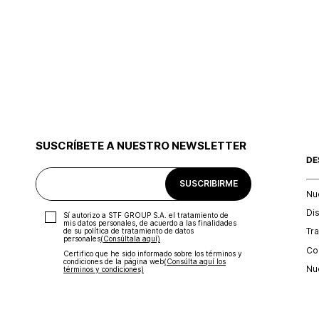
SUSCRÍBETE A NUESTRO NEWSLETTER
DE
SUSCRIBIRME
Nu
Di
Sí autorizo a STF GROUP S.A. el tratamiento de
mis datos personales, de acuerdo a las finalidades
Tr
de su política de tratamiento de datos
personales‎
(Consúltala aquí)
Con
Certifico que he sido informado sobre los términos y
condiciones de la página web‎
(Consúlta aquí los
Nu
términos y condiciones)