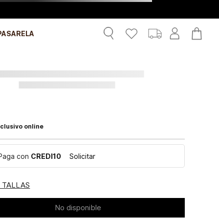
PASARELA
clusivo online
Paga con
CREDI10
Solicitar
E TALLAS
No disponible