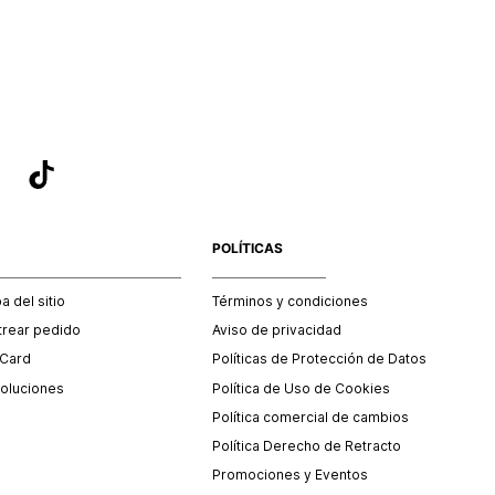
sea el adecuado según la naturaleza del producto para que
 afectada su integridad durante el proceso de transporte.
del transporte será asumido por STF GROUP S.A.
que para el trámite del envío deberás contactarte con un
 servicio al cliente quien te indicará los pasos a seguir y
mente programará la recogida del producto en la dirección
.
POLÍTICAS
 del sitio
Términos y condiciones
trear pedido
Aviso de privacidad
 Card
Políticas de Protección de Datos
oluciones
Política de Uso de Cookies
Política comercial de cambios
Política Derecho de Retracto
Promociones y Eventos