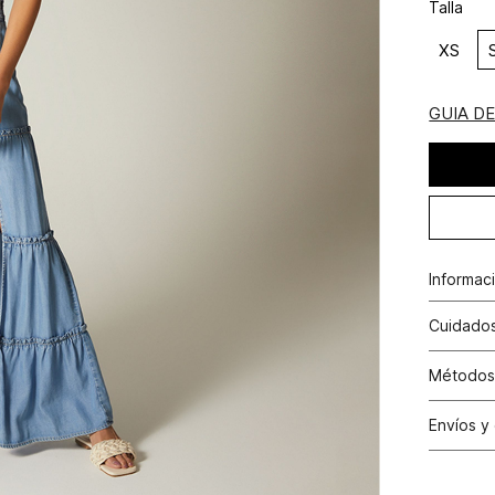
Talla
XS
GUIA D
Informac
Rayón 1
Cuidados
Lavar a m
Métodos
N
Tarjetas 
Envíos y
Tarjetas 
N
Cambio
Otros: Pa
productos