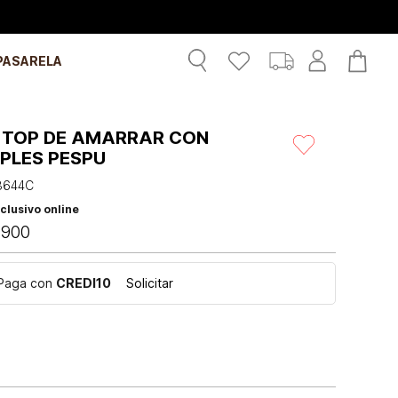
PASARELA
 TOP DE AMARRAR CON
IPLES PESPU
3644C
clusivo online
.
900
Paga con
CREDI10
Solicitar