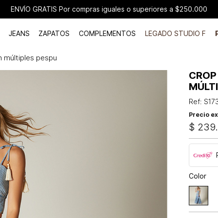
ENVÍO GRATIS Por compras iguales o superiores a $250.000
JEANS
ZAPATOS
COMPLEMENTOS
LEGADO STUDIO F
n múltiples pespu
CROP
MÚLT
Ref
:
S17
Precio ex
$
239
Color