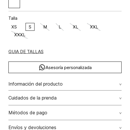
Talla
XS
S
M
L
XL
XXL
XXXL
GUIA DE TALLAS
Asesoría personalizada
Información del producto
Algodón 100% 100.00% algodón/cotton
Cuidados de la prenda
Lavado profesional en húmedo (w) planchar con vapor
Métodos de pago
puede causar daño irreversible
Tarjetas de crédito: Visa, Dinners, Master Card y American
Envíos y devoluciones
No lavar