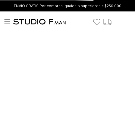
ENVÍO GRATIS Por compras iguales o superiores a $250.000