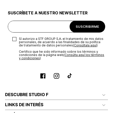
utilizar el mismo empaque en que te entregamos tu pedido o
utilizar un empaque de tu preferencia, sin embargo es
SUSCRÍBETE A NUESTRO NEWSLETTER
importante que el empaque sea el adecuado según la
naturaleza del producto para que no se vea afectada su
integridad durante el proceso de transporte. El costo del
SUSCRIBIRME
transporte será asumido por STF GROUP S.A.
Recuerda que para el trámite del envío deberás contactarte
Sí autorizo a STF GROUP S.A. el tratamiento de mis datos
con un agente de servicio al cliente quien te indicará los
personales, de acuerdo a las finalidades de su política
pasos a seguir y posteriormente programará la recogida del
de tratamiento de datos personales‎
(Consúltala aquí)
producto en la dirección acordada.
Certifico que he sido informado sobre los términos y
condiciones de la página web‎
(Consúlta aquí los términos
y condiciones)
DESCUBRE STUDIO F
LINKS DE INTERÉS