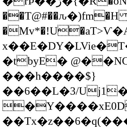
�rÞ��ڑ�{�R�ȏNZc�=E�8��hi!�#�
��T@#��ԉ�)fm�H
�Mv*�!Uׁ�aT>Ѵ
x��E�DY�LVie�
�tbyE� @��
���h����$}
��6��L�3/Uj1
�Y����xE0D
��Tx�z��6�q(��