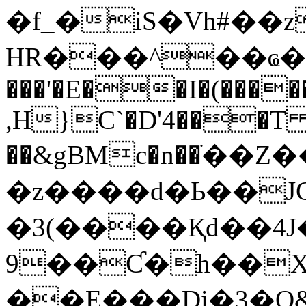
�f_�iS�Vh#��z
HR���^��ҩ�
���'�E��I�(����
,H}C`�D'4���T
��&gBMc�n��ֹ��Z��Q�2ɮ�ݪ��ˬ�>�
�z����d�Ь��J
�3(����Қd��4J�
9��Ƈ�h��X
��E���Di�3�O