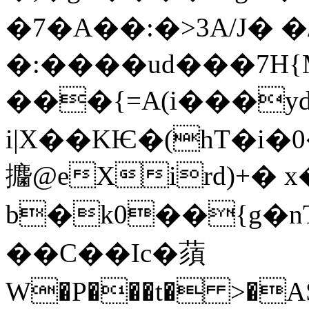
�7�A��:�>3A/J� 
�:����ud���7
���{=A(i���yd
i|X��KѤ�(hT�i
攟@eXird)+� x
b�k0��{g�n
��C��Ic�蕦
W�P���t� >�ASߡ�aU�ɤJF3���!K�ll��3���h1b��Έ���N*���