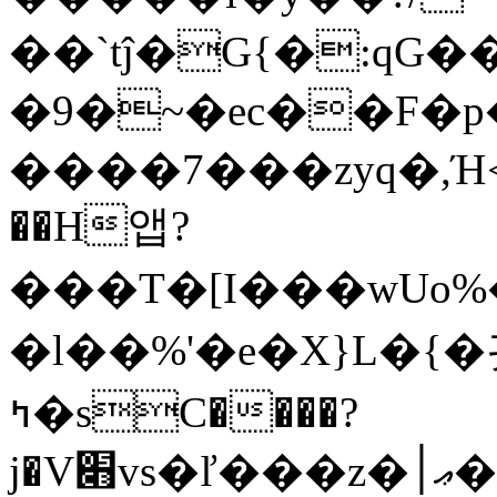
��`tĵ�G{�:qG
�9�~�ec��F�p
����7���zyq�,Ή
��H앱?
���T�[I���wUo%�
�l��%'�e�X}L�{�굇��
ߤ�sC����?
j�V׋vs�ľ���z�ޢ׀������b��=J��ᨹw|9=�ˬ}!>iVmorts�F���z&4