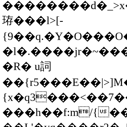
��������d�_>x
珔���l>[-
{9��q.�Y�O���O
�l�.����jr�~��
�R� u詞
��{r5���E��|>]
{x�q3���<��7�
���h��f:m/{