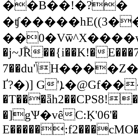
��B��!�?�
�ʧ�����hE((3���Q��
��0�Vѿ^X����w
�j~JؓR��{i��K!�E���
7��du'ݴH����Z�D�C�"1(o=�#Y.�#%��g'�❁U��2��:E��=�M32�t�pn�c���
Ґ?�)] G'ܐ�@Gf���ӎk BA)�B
�T���ǟh2��CPS8!
�]gѰ�vȇC:Ķ'06'�
E�����:f2���cMO��