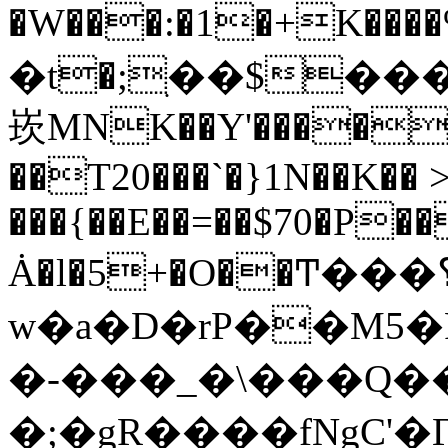
�W���:�1�+K����%,
�t�;ׅ��$�
崁MNK��Y'����
��T20���`�}1N��K�� >
���{��E��=��$70�P��
Ȧ�l�5+�O��Ͳ���؟X0
w�a�D�rP��M5
�-���_�\���Q�
�;�gR����fNgC'�Γi