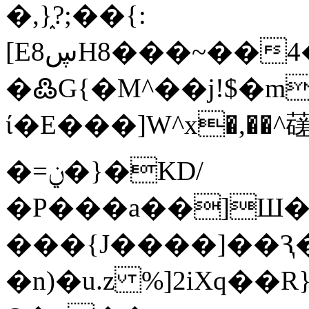
�,}֑?;��{:
[Eڛ8H8���~��4���l7��+X-
�߷G{�M^��j!$�m
ί�E���]W^x�,��^
�=ݧ�}�KD/
�P���a��]Ш�0
���{J����]��Ԇ
�n)�u.z %]2iХq��R}/