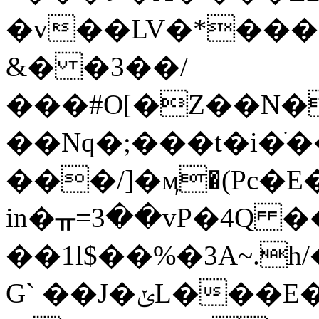
�v��LV�*���
&� �3��/
���#O[�Z��N�
��Nq�;���t�i�ֺ
���/]�ӎ�(Pc�E���
in�ᚂ=3��vP�4Q 
��1l$��%�3A~.h
G` ��J�ݵL���E�-�@sHa�kz