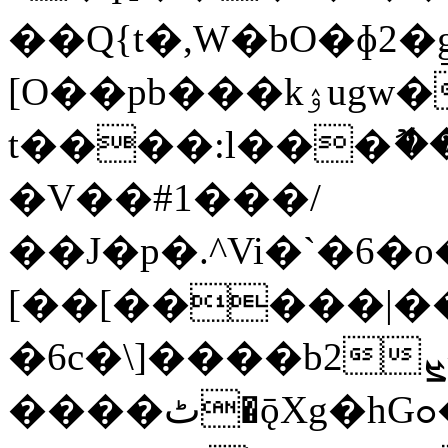
��Q{t�,W�bO�ɸ2�
[O��pb���kۉugw�|�N�?
t����:l���ޮ�
�V��#1���/
��J�p�.^Vi�`�6�o
[��[�����|�
�6c�\]����b2ܨ�����{:^�����_M~l���f�z8��f�h59��S���;�&��X-
����ٹ�ǭXg�hGߋ���'�?