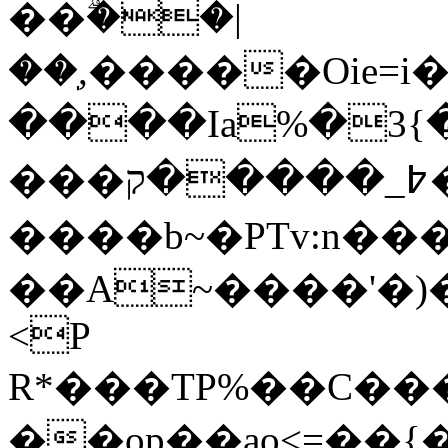
��ۗ��|
��ֽ,�����Oie=i�׼�`���#��,s$�Qh��M��ٳ���g⨓��VK1*:q��
����Ia%�3{��If_N[P
���߈_�����ק�E��lruծ�x�|
����b~�PTv:n��
��A~����'�)
<P
R*���TP%��C��
��op��ao<=��{