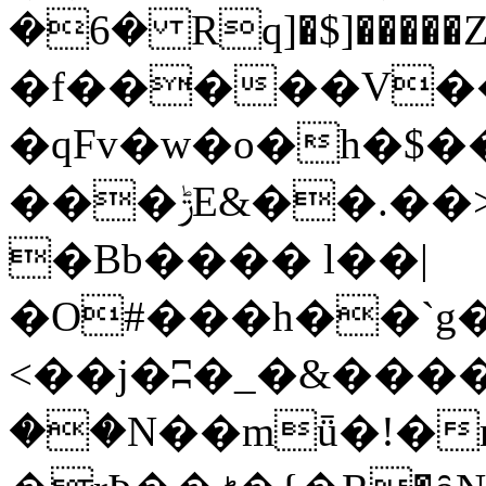
�6� Rq]�$]�����Z8�5
�f�����V�
�qFv�w�o�h�$
���ݱE&��.��>TЛ�PP�/g�
�Bb���� l��|
�O#���h��`g
<��j�ʭ�_�&����
��N��mǖ�!�r