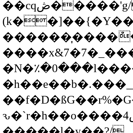
��cqڞ�����'g/,}
(k��]��{�Y�
������͎����ު�ۏ�
����x&7�7�_���|
�N�٪�0���l����
�h��e��b�.���_
��f�D�ßG��r%�
ԅ�`r�h��o����ޝ����ڞ4�v9�hf�v��gg���x����U�X����_�]��
�����l�y��?/