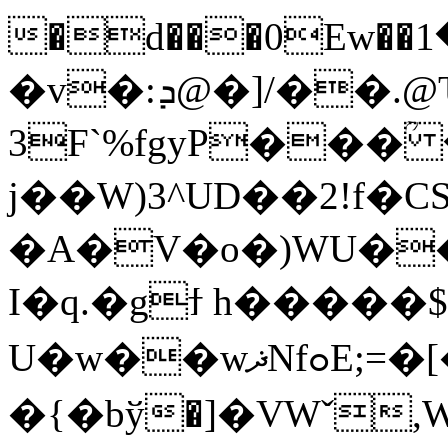
�d���0Ew��م���1Ag\��*MJ1����Y4n�ޓ�����r=�h���
�v�:ܕ@�]/��.@Ԏ`MA�P";̏)�
3F`%fgyP���ؒ
j��W)3^UD��2!f�C
�A�V�o�)WU�
I�q.�gϯ h�����
U�w��wޛNfߋE;=�[�^N��Eۮ����U{��j\=-
�{�bў�]�VWˇ,W�