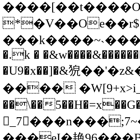
����[��t����O
*�V��Oe��r
���k����~˴���8n�
�.k � �&w����&������
�U9�x��]�&㹸��'�z&
���� �W[9+x>i_
��\��5��H�=x��G
𴙝_7���n���;7
���eI�艳96���