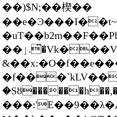
��)$N;��楔��
��e�Ͽ���I��t~~X�]y�_ﯛ]����f�_4��g���1�H�AYq'ő
�uT��b2m��F��P
��ٳ.�͆Vk���VZ6���zv�}w����,X�U�
&��x:�O�f��e��
�f���`kLV��
�Sȣ������h��,��f��|Wf���Eܞ�F�'���PL�0�����
���:'E��9��λ�ޘ��QW�es�������W����^��-