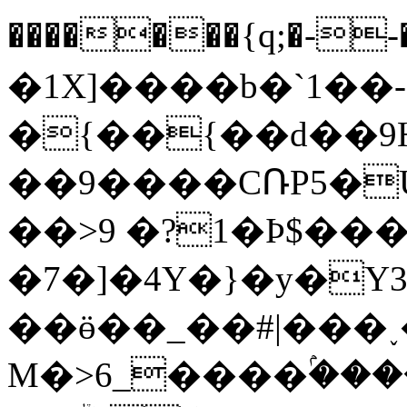
�������{q;�--�ݫ�ի�
�1X]����b�`1��-
�{��{��d��9H
��9����CՌP5�U
��>9 �?1�Þ$���
�7�]�4Y�}�y�Y
��ӫ��_��#|���
M�>6_����ۢ�����Us޿lf�y��)v��͆