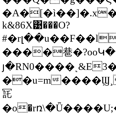
�A�[�ì��]�.x�
k&86X͹���O?
#�rլ��u��F��l
����䢽�?ooԿ�
յ�RN0����˻&E3
��u=m����Ϣ¸
㓃
�o�rռ\�Ǖ����U