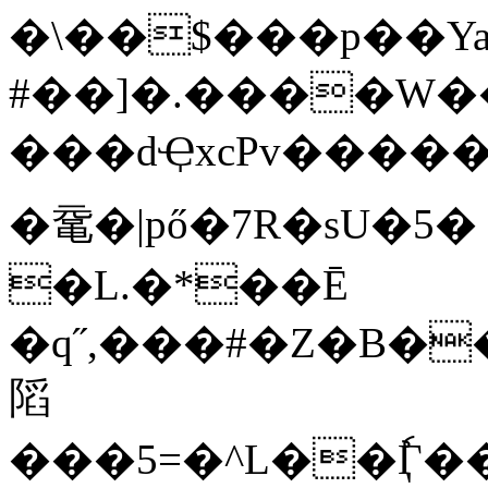
�\��$���p��Ya
#��]�.����W�
���dҾxcPv�����wQ������
�鼋�|pő�7R�sU�5�
�L.�*��Ē
䧟
���5=�^L��ٗӶ����rI@A�r1��,ۃ��Z�X6�^,z�ry