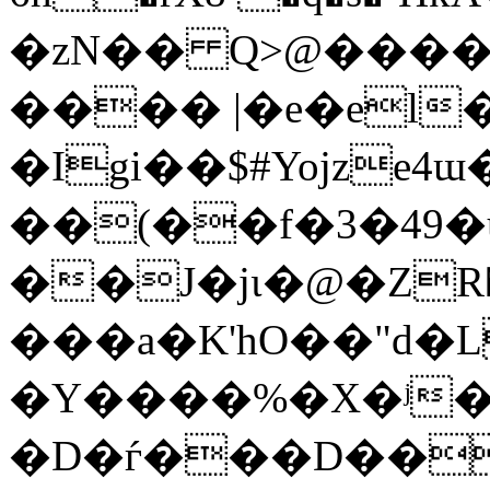
�zN�� Q>@����ȑ
���� |�e�el
�Igi��$#Yojze4ɯ�'���,4$ch;Ը��X0��k�*j޴�
��(��f�3�49�u
��J�jι�@�ZR�
���a�K'hO��"d�
�Y����%�X�ʲ
�D�ѓ���D��