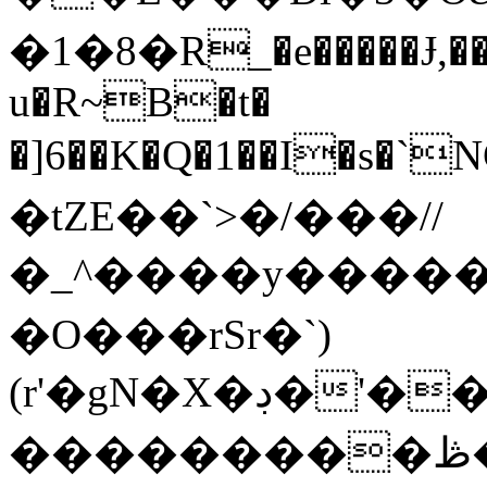
�1�8�R_�e�����Ɉ,��
u�R~B�t�
�]6��K�Q�1��I�s�`N
�tZE��`>�/���//
�_^����y������{
�O���rSr�`)
(r'�gN�X�ڊ�'��$#eT�����WR�X>�����ZzC[Au
���������ڟ��K��������Ҽ6]/