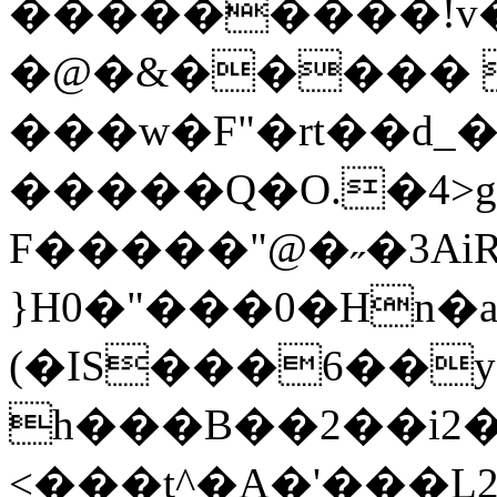
���������!v�
�@�&����� 
���w�F"�rt��d_
�����Q�O.�4>
F�����"@�˶�3Ai
}H0�"���0�Hn�
(�IS���6��y
h���B��2��i2�D
<���t^�A�'���L2