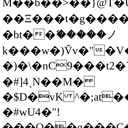
M��b��>��}@T
��Ξ���t�g���
�bt��ޭ�����ノ
k���w�)Ṽv�"
�)�\�nC9���t2
�#]4ˏN��M�
�$D�vK ^�;at
�#wU4�"!
���Q��g���Ϛ�