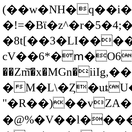
(��w�NH�q��i��Kln��
�!=�Bϊ�z^�r�5�
�8t[��3�LI���
cV��6*�ՠ�O6� 
��Zm͝�x�MGn�iiӀg
�M�L\�Ȥ�uȶU�
"�R��)��vZA
�@%�V��l����