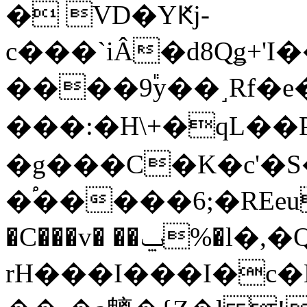
� VD�YԞj-
c���`iÂ�d8Qǥ+'
����9֕y��˼Rf�e
���:�H\+�qL��
�g���C�K�c'�S
�֠�����6;�REeu��
�C���v� ��ݐ%�l�,�QBQDi��Vi
rH���I���I�c