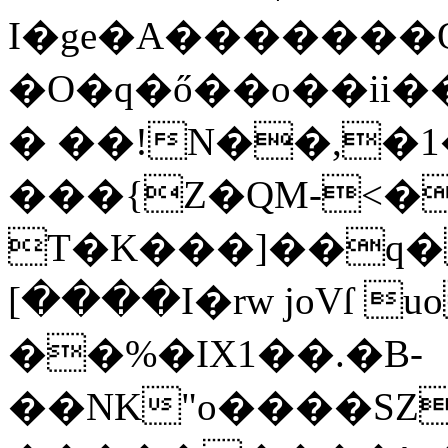
I�ge�A�������
� ��!N��,�
��
�{Z�QM-<�
T�K���]��q
[����I�rw joVſ 
��%�IX1��.�B-
��NK"o����SZ