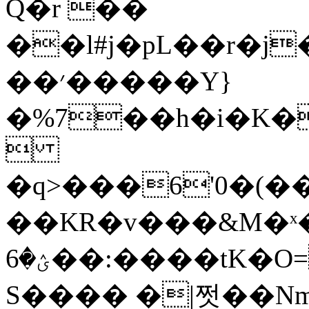
Q�r ��
��l#j�pL��r�
��׳�����Y}
�%7��h�i�K�MƬ�

�q>���6'0�(
��KR�v���&M�ˣ��)Z�Z����Z
ؽ�6��:����tK�O=������%~�-
S���� �|쩟�� N