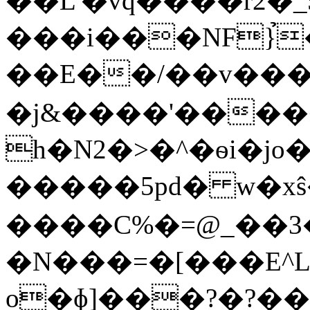
��L'�vq����r2�
���i���NF}̉
��E��/��v���阤�ޓ�Y�.>
�j&����'������O��h1
h�N2�>�^�ѳi�jo
�����5pd� w�xŝ�
����C%�=@_��3
�N���=�[���E^
o�ɸ]���?�?���옍