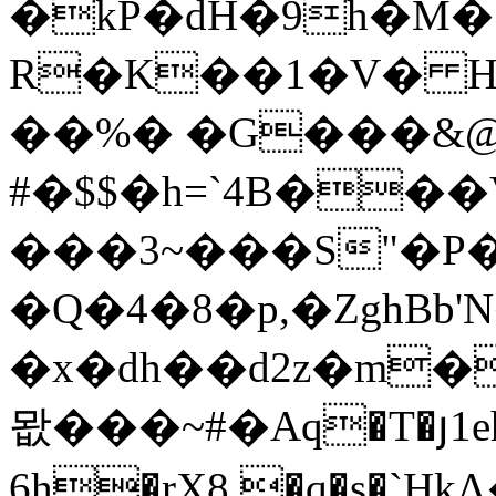
�kP�dH�9h�M�@�N
R�K��1�V� H
��%� �G���&@8
#�$$�h=`4B���
���3~���S"�P
�Q�4�8�p,�ZghBb'
�x�dh��d2z�m�
뫖 ���~#�Aq�T
6h�rX8 �q�s�`H