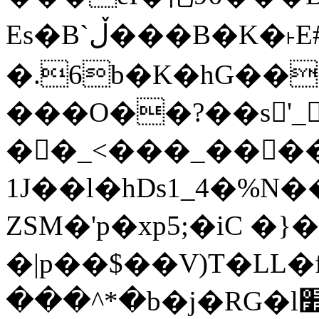
Es�B`ڵ���B�K�˫E#�sq�~7_�v&
�.6b�K�hG��
���O��?��s񏿉'
��_<���_���
1J��l�hDs1_4�%N��׫�ǭ�6`�M7$½�CG3�[d!}o��tz2B������
ZSM�'p�xp5;�iC 
�|p�
�$��V)T�LL�f
���^*�b�j�RG�l׺�&�:輴