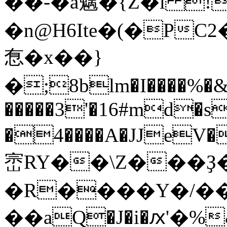
��-�a魑�{Z�l !
�n@H6Ite�(�PC
㤫�x��}
�;8blm�I����%�&�
�����3'�16#md�s
�4����A�JJeV�
崈RY��\Z���Ҙ��
�R����Ү�/��~
��aQ�J�i�ԕ'�%