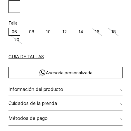
Talla
06
08
10
12
14
16
18
20
GUIA DE TALLAS
Asesoría personalizada
Información del producto
Lino 100% 100.00% lino/linen
Cuidados de la prenda
Lavado profesional en húmedo (w) planchar con vapor
Métodos de pago
puede causar daño irreversible