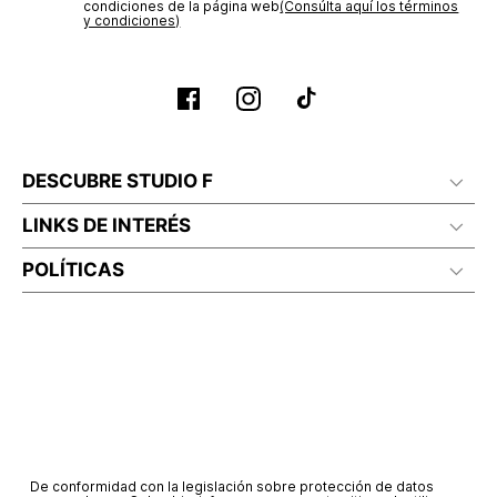
Lavado profesional en humedo
condiciones de la página web‎
(Consúlta aquí los términos
y condiciones)
DESCUBRE STUDIO F
LINKS DE INTERÉS
POLÍTICAS
De conformidad con la legislación sobre protección de datos