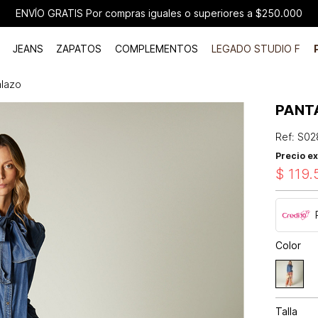
ENVÍO GRATIS Por compras iguales o superiores a $250.000
JEANS
ZAPATOS
COMPLEMENTOS
LEGADO STUDIO F
alazo
PANT
Ref
:
S02
Precio ex
$
119
.
Color
Talla