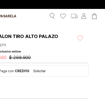
PASARELA
ALON TIRO ALTO PALAZO
8711
clusivo online
560
$
298
.
900
Paga con
CREDI10
Solicitar