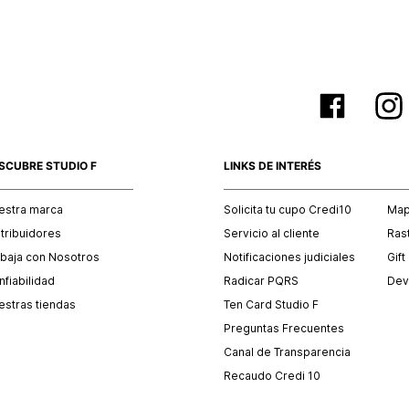
SCUBRE STUDIO F
LINKS DE INTERÉS
estra marca
Solicita tu cupo Credi10
Mapa
stribuidores
Servicio al cliente
Ras
abaja con Nosotros
Notificaciones judiciales
Gift
fiabilidad
Radicar PQRS
Dev
estras tiendas
Ten Card Studio F
Preguntas Frecuentes
Canal de Transparencia
Recaudo Credi 10