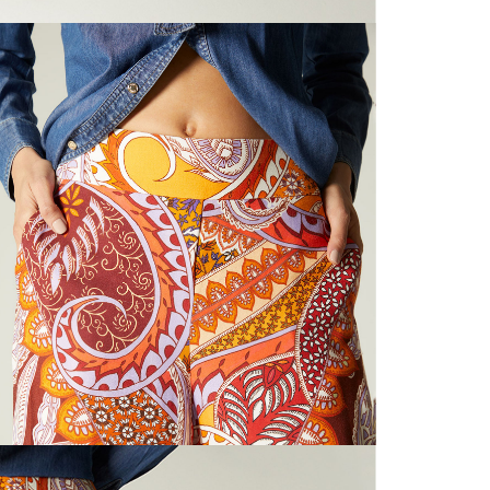
N
mayorista
de compra
que fue e
N
a través
de (15) d
L
Devoluc
S
mismo em
empaque d
empaque 
N
no se vea
El costo 
N
Recuerda 
agente de
posterior
acordada