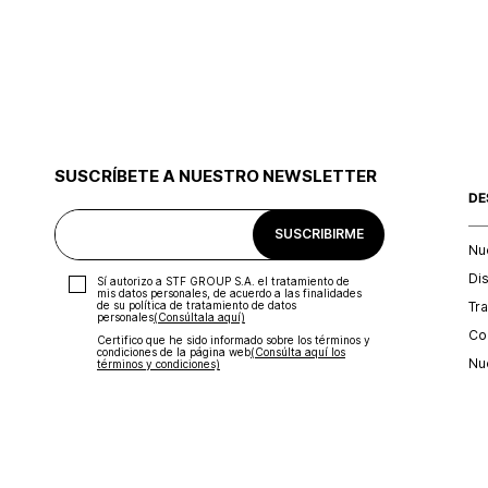
SUSCRÍBETE A NUESTRO NEWSLETTER
DE
SUSCRIBIRME
Nu
Di
Sí autorizo a STF GROUP S.A. el tratamiento de
mis datos personales, de acuerdo a las finalidades
Tr
de su política de tratamiento de datos
personales‎
(Consúltala aquí)
Con
Certifico que he sido informado sobre los términos y
condiciones de la página web‎
(Consúlta aquí los
Nu
términos y condiciones)