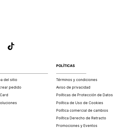
sea el adecuado según la naturaleza del producto para que
 afectada su integridad durante el proceso de transporte.
del transporte será asumido por STF GROUP S.A.
que para el trámite del envío deberás contactarte con un
 servicio al cliente quien te indicará los pasos a seguir y
mente programará la recogida del producto en la dirección
.
POLÍTICAS
 del sitio
Términos y condiciones
trear pedido
Aviso de privacidad
 Card
Políticas de Protección de Datos
oluciones
Política de Uso de Cookies
Política comercial de cambios
Política Derecho de Retracto
Promociones y Eventos