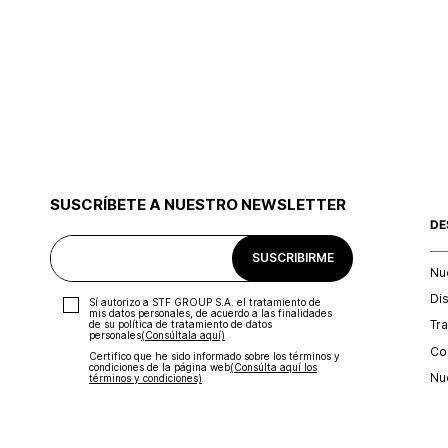
SUSCRÍBETE A NUESTRO NEWSLETTER
DE
SUSCRIBIRME
Nu
Di
Sí autorizo a STF GROUP S.A. el tratamiento de
mis datos personales, de acuerdo a las finalidades
Tr
de su política de tratamiento de datos
personales‎
(Consúltala aquí)
Con
Certifico que he sido informado sobre los términos y
condiciones de la página web‎
(Consúlta aquí los
Nu
términos y condiciones)