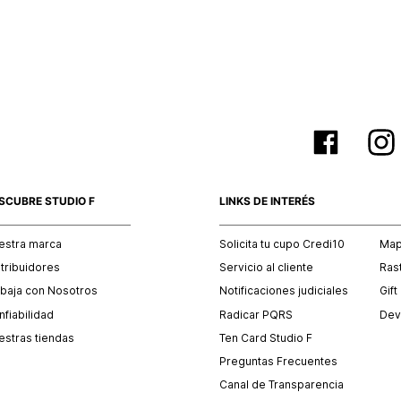
empaque 
no se vea
El costo 
Recuerda 
agente de
posterior
acordada
SCUBRE STUDIO F
LINKS DE INTERÉS
estra marca
Solicita tu cupo Credi10
Mapa
stribuidores
Servicio al cliente
Ras
abaja con Nosotros
Notificaciones judiciales
Gift
fiabilidad
Radicar PQRS
Dev
estras tiendas
Ten Card Studio F
Preguntas Frecuentes
Canal de Transparencia