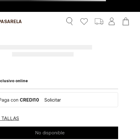
PASARELA
clusivo online
Paga con
CREDI10
Solicitar
E TALLAS
No disponible