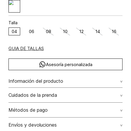
Talla
04
06
08
10
12
14
16
GUIA DE TALLAS
Asesoría personalizada
Información del producto
Algodón 98.9200000000 elastano 1.0800000000
Cuidados de la prenda
Lavar con colores similares. no secar en máquina. los
Métodos de pago
tonos oscuros suelta color con la fricción. el acabado
rústico de la prenda hace parte del diseño
Tarjetas de crédito: Visa, Dinners, Master Card y American
Envíos y devoluciones
Express.