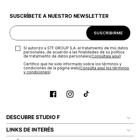
utilizar el mismo empaque en que te entregamos tu pedido o
utilizar un empaque de tu preferencia, sin embargo es
SUSCRÍBETE A NUESTRO NEWSLETTER
importante que el empaque sea el adecuado según la
naturaleza del producto para que no se vea afectada su
integridad durante el proceso de transporte. El costo del
SUSCRIBIRME
transporte será asumido por STF GROUP S.A.
Recuerda que para el trámite del envío deberás contactarte
Sí autorizo a STF GROUP S.A. el tratamiento de mis datos
con un agente de servicio al cliente quien te indicará los
personales, de acuerdo a las finalidades de su política
pasos a seguir y posteriormente programará la recogida del
de tratamiento de datos personales‎
(Consúltala aquí)
producto en la dirección acordada.
Certifico que he sido informado sobre los términos y
condiciones de la página web‎
(Consúlta aquí los términos
y condiciones)
DESCUBRE STUDIO F
LINKS DE INTERÉS