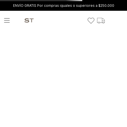
ENVÍO GRATIS Por compras iguales o superiores a $250.000