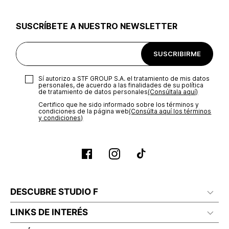
utilizar el mismo empaque en que te entregamos tu pedido o
utilizar un empaque de tu preferencia, sin embargo es
SUSCRÍBETE A NUESTRO NEWSLETTER
importante que el empaque sea el adecuado según la
naturaleza del producto para que no se vea afectada su
integridad durante el proceso de transporte. El costo del
SUSCRIBIRME
transporte será asumido por STF GROUP S.A.
Recuerda que para el trámite del envío deberás contactarte
Sí autorizo a STF GROUP S.A. el tratamiento de mis datos
con un agente de servicio al cliente quien te indicará los
personales, de acuerdo a las finalidades de su política
pasos a seguir y posteriormente programará la recogida del
de tratamiento de datos personales‎
(Consúltala aquí)
producto en la dirección acordada.
Certifico que he sido informado sobre los términos y
condiciones de la página web‎
(Consúlta aquí los términos
y condiciones)
DESCUBRE STUDIO F
LINKS DE INTERÉS