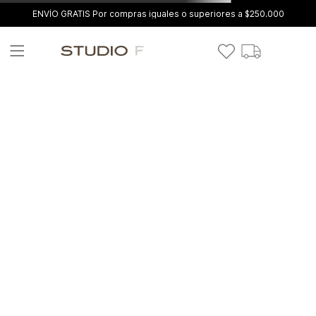
ENVÍO GRATIS Por compras iguales o superiores a $250.000