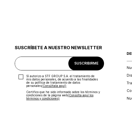
SUSCRÍBETE A NUESTRO NEWSLETTER
DE
SUSCRIBIRME
Nu
Di
Sí autorizo a STF GROUP S.A. el tratamiento de
mis datos personales, de acuerdo a las finalidades
Tr
de su política de tratamiento de datos
personales‎
(Consúltala aquí)
Con
Certifico que he sido informado sobre los términos y
condiciones de la página web‎
(Consúlta aquí los
Nu
términos y condiciones)