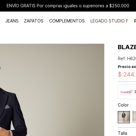
ENVÍO GRATIS Por compras iguales o superiores a $250.000
JEANS
ZAPATOS
COMPLEMENTOS
LEGADO STUDIO F
BLAZ
Ref
:
H62
Precio ex
$
244
.
Color
Talla