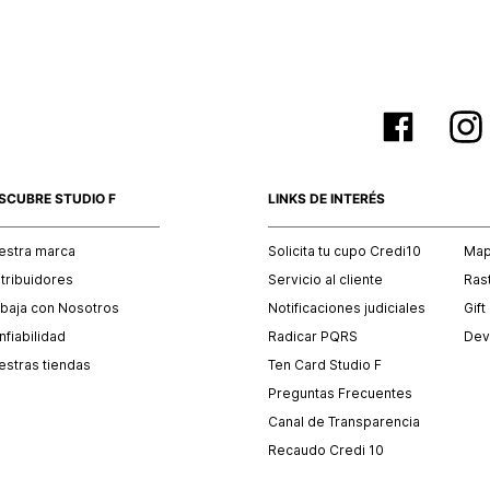
SCUBRE STUDIO F
LINKS DE INTERÉS
estra marca
Solicita tu cupo Credi10
Mapa
stribuidores
Servicio al cliente
Ras
abaja con Nosotros
Notificaciones judiciales
Gift
fiabilidad
Radicar PQRS
Dev
estras tiendas
Ten Card Studio F
Preguntas Frecuentes
Canal de Transparencia
Recaudo Credi 10