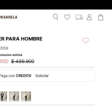
PASARELA
ER PARA HOMBRE
0059
clusivo online
950
$
489
.
900
Paga con
CREDI10
Solicitar