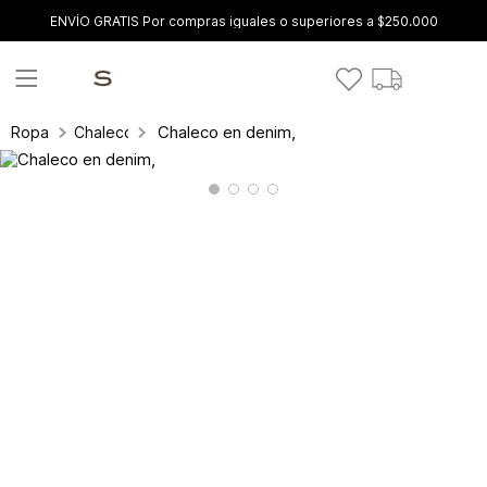
ENVÍO GRATIS Por compras iguales o superiores a $250.000
Chaleco en denim,
Ropa
Chalecos