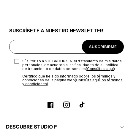
utilizar el mismo empaque en que te entregamos tu pedido o
utilizar un empaque de tu preferencia, sin embargo es
importante que el empaque sea el adecuado según la
naturaleza del producto para que no se vea afectada su
integridad durante el proceso de transporte. El costo del
SUSCRÍBETE A NUESTRO NEWSLETTER
transporte será asumido por STF GROUP S.A.
Recuerda que para el trámite del envío deberás contactarte
SUSCRIBIRME
con un agente de servicio al cliente quien te indicará los
pasos a seguir y posteriormente programará la recogida del
producto en la dirección acordada.
Sí autorizo a STF GROUP S.A. el tratamiento de mis datos
personales, de acuerdo a las finalidades de su política
de tratamiento de datos personales‎
(Consúltala aquí)
Certifico que he sido informado sobre los términos y
condiciones de la página web‎
(Consúlta aquí los términos
y condiciones)
DESCUBRE STUDIO F