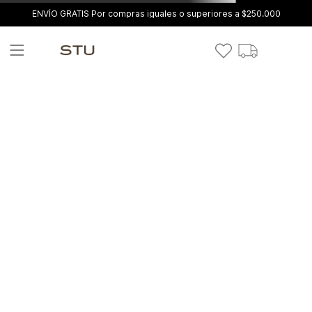
ENVÍO GRATIS Por compras iguales o superiores a $250.000