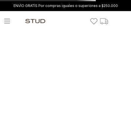
ENVÍO GRATIS Por compras iguales o superiores a $250.000