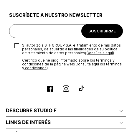
utilizar el mismo empaque en que te entregamos tu pedido o
utilizar un empaque de tu preferencia, sin embargo es
SUSCRÍBETE A NUESTRO NEWSLETTER
importante que el empaque sea el adecuado según la
naturaleza del producto para que no se vea afectada su
integridad durante el proceso de transporte. El costo del
SUSCRIBIRME
transporte será asumido por STF GROUP S.A.
Recuerda que para el trámite del envío deberás contactarte
Sí autorizo a STF GROUP S.A. el tratamiento de mis datos
con un agente de servicio al cliente quien te indicará los
personales, de acuerdo a las finalidades de su política
pasos a seguir y posteriormente programará la recogida del
de tratamiento de datos personales‎
(Consúltala aquí)
producto en la dirección acordada.
Certifico que he sido informado sobre los términos y
condiciones de la página web‎
(Consúlta aquí los términos
y condiciones)
DESCUBRE STUDIO F
LINKS DE INTERÉS