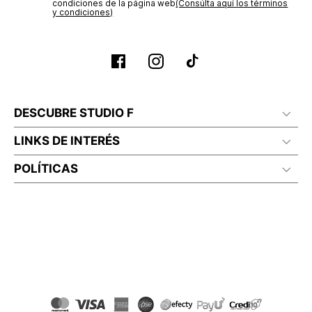
No lavado en seco
condiciones de la página web‎
(Consúlta aquí los términos
y condiciones)
DESCUBRE STUDIO F
LINKS DE INTERÉS
POLÍTICAS