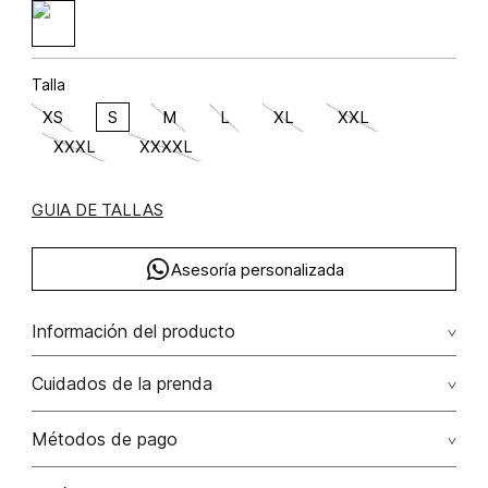
Talla
XS
S
M
L
XL
XXL
XXXL
XXXXL
GUIA DE TALLAS
Asesoría personalizada
Información del producto
algodón 100%
Cuidados de la prenda
Lavar con colores similares. no secar en máquina. los
Métodos de pago
tonos oscuros suelta color con la fricción. el acabado
rústico de la prenda hace parte del diseño