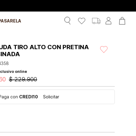
PASARELA
UDA TIRO ALTO CON PRETINA
INADA
4358
clusivo online
60
$
229
.
900
Paga con
CREDI10
Solicitar