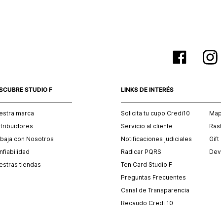
SCUBRE STUDIO F
LINKS DE INTERÉS
estra marca
Solicita tu cupo Credi10
Mapa
stribuidores
Servicio al cliente
Ras
abaja con Nosotros
Notificaciones judiciales
Gift
fiabilidad
Radicar PQRS
Dev
estras tiendas
Ten Card Studio F
Preguntas Frecuentes
Canal de Transparencia
Recaudo Credi 10