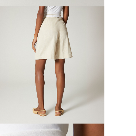
nuestras 
N
mayorista
de compra
que fue e
N
a través
de (15) d
N
Devoluc
S
mismo em
empaque d
empaque 
N
no se vea
El costo 
L
Recuerda 
agente de
posterior
acordada