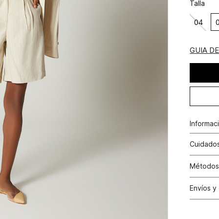
Talla
04
GUIA D
Informac
viscosa 
Cuidados
Lavado p
Métodos
causar d
Tarjetas 
Envíos y
N
Tarjetas 
Cambio
Otros: Pa
N
productos