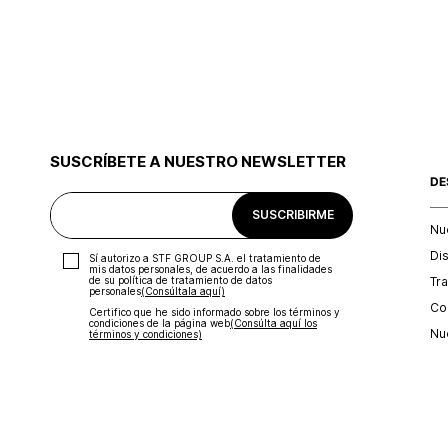
SUSCRÍBETE A NUESTRO NEWSLETTER
DE
SUSCRIBIRME
Nu
Di
Sí autorizo a STF GROUP S.A. el tratamiento de
mis datos personales, de acuerdo a las finalidades
Tr
de su política de tratamiento de datos
personales‎
(Consúltala aquí)
Con
Certifico que he sido informado sobre los términos y
condiciones de la página web‎
(Consúlta aquí los
Nu
términos y condiciones)