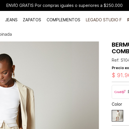
ENVÍO GRATIS Por compras iguales o superiores a $250.000
JEANS
ZAPATOS
COMPLEMENTOS
LEGADO STUDIO F
binada
BERM
COMB
Ref
:
S10
Precio ex
$
91
.
9
Color