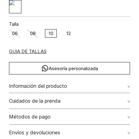
Talla
06
08
10
12
GUIA DE TALLAS
Asesoría personalizada
Información del producto
poliéster recubierto de poliuretano 100% 100.00% poliéster
Cuidados de la prenda
recubierto de poliuretano/polyurethane coated polyester
Lavado profesional en húmedo moderado. no exponer al
Métodos de pago
calor. no exponer a la húmedad. no contacto con
químicos
Tarjetas de crédito: Visa, Dinners, Master Card y American
Envíos y devoluciones
Express.