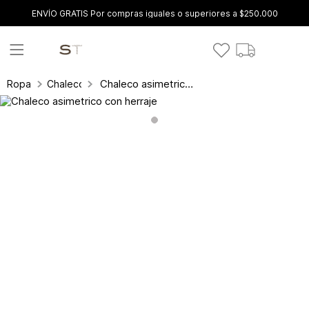
ENVÍO GRATIS Por compras iguales o superiores a $250.000
Chaleco asimetrico con herraje
Ropa
Chalecos