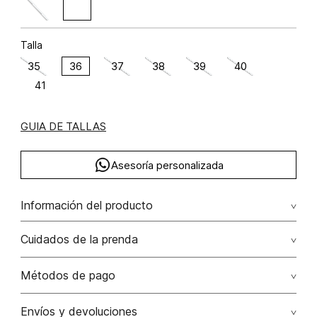
Talla
35
36
37
38
39
40
41
GUIA DE TALLAS
Asesoría personalizada
Información del producto
Cuidados de la prenda
Métodos de pago
Tarjetas de crédito: Visa, Dinners, Master Card y American
Envíos y devoluciones