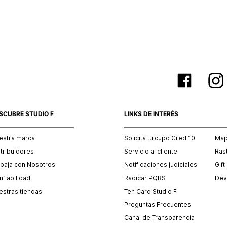
empaque 
no se vea
El costo 
Recuerda 
agente de
posterior
acordada
SCUBRE STUDIO F
LINKS DE INTERÉS
estra marca
Solicita tu cupo Credi10
Mapa
stribuidores
Servicio al cliente
Ras
abaja con Nosotros
Notificaciones judiciales
Gift
fiabilidad
Radicar PQRS
Dev
estras tiendas
Ten Card Studio F
Preguntas Frecuentes
Canal de Transparencia