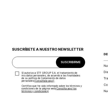
SUSCRÍBETE A NUESTRO NEWSLETTER
DE
SUSCRIBIRME
Nu
Di
Sí autorizo a STF GROUP S.A. el tratamiento de
mis datos personales, de acuerdo a las finalidades
Tr
de su política de tratamiento de datos
personales‎
(Consúltala aquí)
Con
Certifico que he sido informado sobre los términos y
condiciones de la página web‎
(Consúlta aquí los
Nu
términos y condiciones)