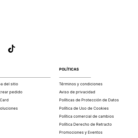
sea el adecuado según la naturaleza del producto para que
 afectada su integridad durante el proceso de transporte.
del transporte será asumido por STF GROUP S.A.
que para el trámite del envío deberás contactarte con un
 servicio al cliente quien te indicará los pasos a seguir y
mente programará la recogida del producto en la dirección
.
POLÍTICAS
 del sitio
Términos y condiciones
trear pedido
Aviso de privacidad
 Card
Políticas de Protección de Datos
oluciones
Política de Uso de Cookies
Política comercial de cambios
Política Derecho de Retracto
Promociones y Eventos