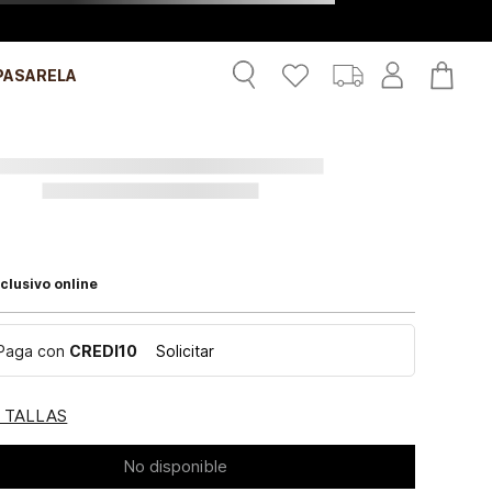
PASARELA
clusivo online
Paga con
CREDI10
Solicitar
E TALLAS
No disponible