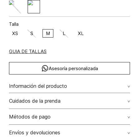
Talla
XS
S
M
L
XL
GUIA DE TALLAS
Asesoría personalizada
Información del producto
viscosa 50% poliéster 28% poliamida 22%
Cuidados de la prenda
Lavado profesional en seco. evite el roce de la prenda
Métodos de pago
con accesorios ya que ocasiona daños irreversibles
Tarjetas de crédito: Visa, Dinners, Master Card y American
Envíos y devoluciones
No lavar
Express.