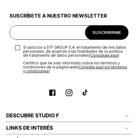
utilizar el mismo empaque en que te entregamos tu pedido o
utilizar un empaque de tu preferencia, sin embargo es
SUSCRÍBETE A NUESTRO NEWSLETTER
importante que el empaque sea el adecuado según la
naturaleza del producto para que no se vea afectada su
integridad durante el proceso de transporte. El costo del
SUSCRIBIRME
transporte será asumido por STF GROUP S.A.
Recuerda que para el trámite del envío deberás contactarte
Sí autorizo a STF GROUP S.A. el tratamiento de mis datos
con un agente de servicio al cliente quien te indicará los
personales, de acuerdo a las finalidades de su política
pasos a seguir y posteriormente programará la recogida del
de tratamiento de datos personales‎
(Consúltala aquí)
producto en la dirección acordada.
Certifico que he sido informado sobre los términos y
condiciones de la página web‎
(Consúlta aquí los términos
y condiciones)
DESCUBRE STUDIO F
LINKS DE INTERÉS