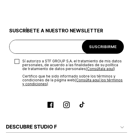
utilizar el mismo empaque en que te entregamos tu pedido o
utilizar un empaque de tu preferencia, sin embargo es
importante que el empaque sea el adecuado según la
naturaleza del producto para que no se vea afectada su
integridad durante el proceso de transporte. El costo del
SUSCRÍBETE A NUESTRO NEWSLETTER
transporte será asumido por STF GROUP S.A.
Recuerda que para el trámite del envío deberás contactarte
SUSCRIBIRME
con un agente de servicio al cliente quien te indicará los
pasos a seguir y posteriormente programará la recogida del
producto en la dirección acordada.
Sí autorizo a STF GROUP S.A. el tratamiento de mis datos
personales, de acuerdo a las finalidades de su política
de tratamiento de datos personales‎
(Consúltala aquí)
Certifico que he sido informado sobre los términos y
condiciones de la página web‎
(Consúlta aquí los términos
y condiciones)
DESCUBRE STUDIO F