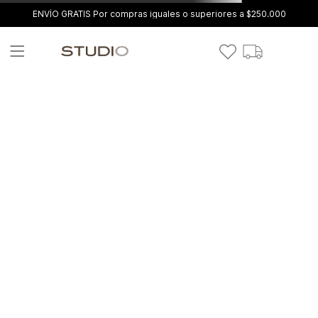
ENVÍO GRATIS Por compras iguales o superiores a $250.000