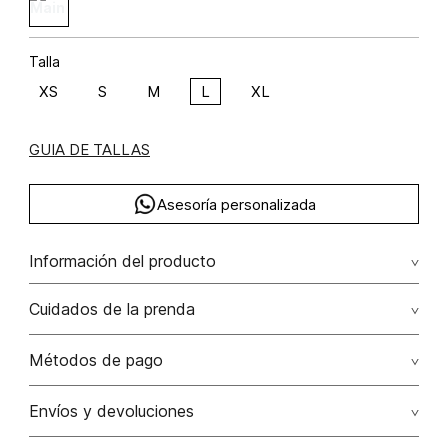
Talla
XS
S
M
L
XL
GUIA DE TALLAS
Asesoría personalizada
Información del producto
Blusa crop con amarre algodón 55% poliéster 45%
Cuidados de la prenda
No dejar en remojo /lavar por separado / no utilizar
Métodos de pago
detergentes con cloro / no retorcer / exprimir/ secado a
la sombra
Tarjetas de crédito: Visa, Dinners, Master Card y American
Envíos y devoluciones
Express.
No usar lejia