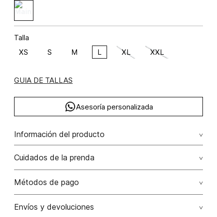
Talla
XS
S
M
L
XL
XXL
GUIA DE TALLAS
Asesoría personalizada
Información del producto
Bluson manga 3/4 con correa, puño surcido, con un
Cuidados de la prenda
estampado fresco y tranquilo, perfecto para tu look en días
cálidos. lino 100% 100.00% lino/linen
Lavado profesional en húmedo (w) planchar con vapor
Métodos de pago
puede causar daño irreversible
Tarjetas de crédito: Visa, Dinners, Master Card y American
Envíos y devoluciones
No lavar
Express.