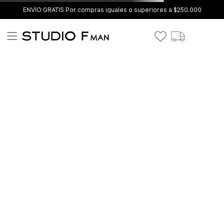
ENVÍO GRATIS Por compras iguales o superiores a $250.000