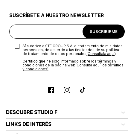
utilizar el mismo empaque en que te entregamos tu pedido o
utilizar un empaque de tu preferencia, sin embargo es
SUSCRÍBETE A NUESTRO NEWSLETTER
importante que el empaque sea el adecuado según la
naturaleza del producto para que no se vea afectada su
integridad durante el proceso de transporte. El costo del
SUSCRIBIRME
transporte será asumido por STF GROUP S.A.
Recuerda que para el trámite del envío deberás contactarte
Sí autorizo a STF GROUP S.A. el tratamiento de mis datos
con un agente de servicio al cliente quien te indicará los
personales, de acuerdo a las finalidades de su política
pasos a seguir y posteriormente programará la recogida del
de tratamiento de datos personales‎
(Consúltala aquí)
producto en la dirección acordada.
Certifico que he sido informado sobre los términos y
condiciones de la página web‎
(Consúlta aquí los términos
y condiciones)
DESCUBRE STUDIO F
LINKS DE INTERÉS