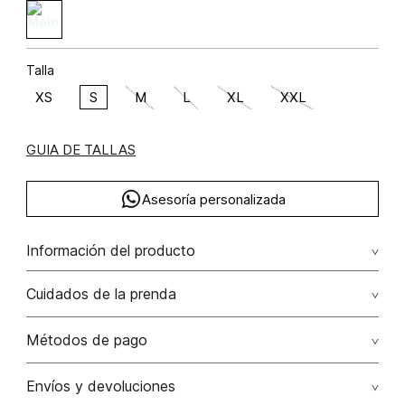
Talla
XS
S
M
L
XL
XXL
GUIA DE TALLAS
Asesoría personalizada
Información del producto
C14-nostalgia floral algodón 55% poliéster 45%
Cuidados de la prenda
No dejar en remojo /lavar por separado / no utilizar
Métodos de pago
detergentes con cloro / no retorcer / exprimir/ secado a
la sombra
Tarjetas de crédito: Visa, Dinners, Master Card y American
Envíos y devoluciones
Express.