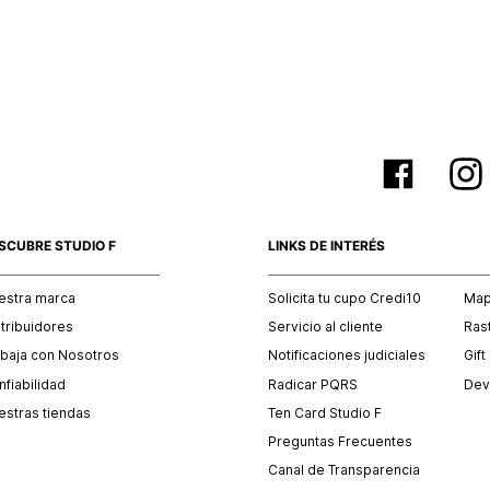
empaque 
no se vea
El costo 
Recuerda 
agente de
posterior
acordada
SCUBRE STUDIO F
LINKS DE INTERÉS
estra marca
Solicita tu cupo Credi10
Mapa
stribuidores
Servicio al cliente
Ras
abaja con Nosotros
Notificaciones judiciales
Gift
fiabilidad
Radicar PQRS
Dev
estras tiendas
Ten Card Studio F
Preguntas Frecuentes
Canal de Transparencia