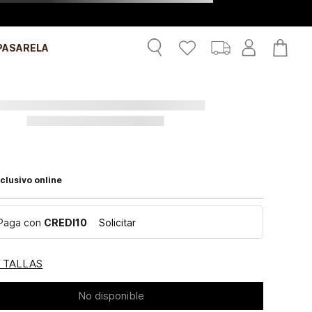
PASARELA
clusivo online
Paga con
CREDI10
Solicitar
E TALLAS
No disponible