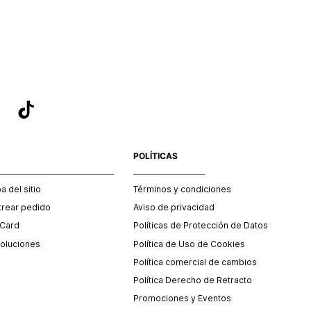
sea el adecuado según la naturaleza del producto para que
 afectada su integridad durante el proceso de transporte.
del transporte será asumido por STF GROUP S.A.
que para el trámite del envío deberás contactarte con un
 servicio al cliente quien te indicará los pasos a seguir y
mente programará la recogida del producto en la dirección
.
POLÍTICAS
 del sitio
Términos y condiciones
trear pedido
Aviso de privacidad
 Card
Políticas de Protección de Datos
oluciones
Política de Uso de Cookies
Política comercial de cambios
Política Derecho de Retracto
Promociones y Eventos