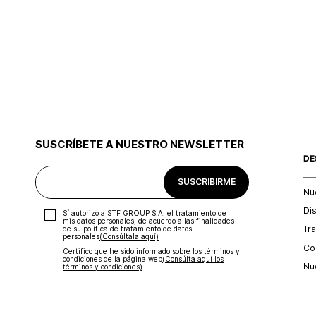
SUSCRÍBETE A NUESTRO NEWSLETTER
DE
SUSCRIBIRME
Nu
Di
Sí autorizo a STF GROUP S.A. el tratamiento de
mis datos personales, de acuerdo a las finalidades
Tr
de su política de tratamiento de datos
personales‎
(Consúltala aquí)
Con
Certifico que he sido informado sobre los términos y
condiciones de la página web‎
(Consúlta aquí los
Nu
términos y condiciones)