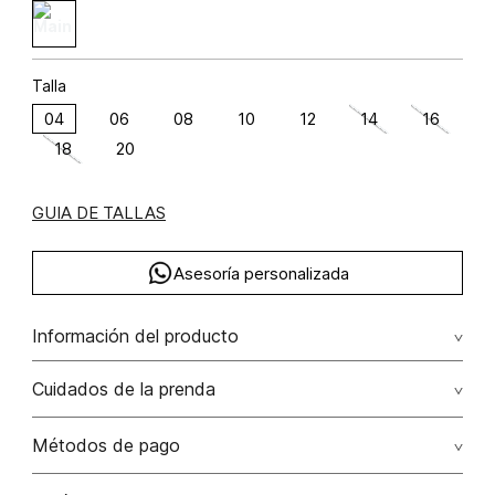
Talla
04
06
08
10
12
14
16
18
20
GUIA DE TALLAS
Asesoría personalizada
Información del producto
algodón 98% elastano 2%
Cuidados de la prenda
Lavar con colores similares. no secar en máquina. los
Métodos de pago
tonos oscuros suelta color con la fricción. el acabado
rústico de la prenda hace parte del diseño