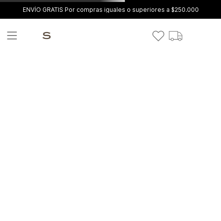
ENVÍO GRATIS Por compras iguales o superiores a $250.000