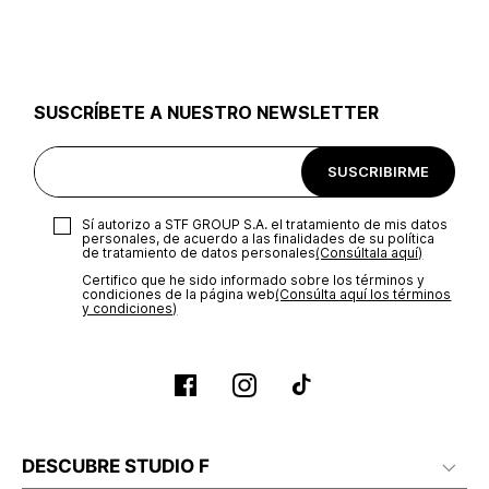
utilizar el mismo empaque en que te entregamos tu pedido o
utilizar un empaque de tu preferencia, sin embargo es
importante que el empaque sea el adecuado según la
naturaleza del producto para que no se vea afectada su
integridad durante el proceso de transporte. El costo del
SUSCRÍBETE A NUESTRO NEWSLETTER
transporte será asumido por STF GROUP S.A.
Recuerda que para el trámite del envío deberás contactarte
SUSCRIBIRME
con un agente de servicio al cliente quien te indicará los
pasos a seguir y posteriormente programará la recogida del
producto en la dirección acordada.
Sí autorizo a STF GROUP S.A. el tratamiento de mis datos
personales, de acuerdo a las finalidades de su política
de tratamiento de datos personales‎
(Consúltala aquí)
Certifico que he sido informado sobre los términos y
condiciones de la página web‎
(Consúlta aquí los términos
y condiciones)
DESCUBRE STUDIO F