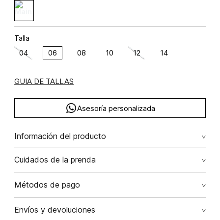
Talla
04
06
08
10
12
14
GUIA DE TALLAS
Asesoría personalizada
Información del producto
Jean bota recta tiro alto cinco bolsillos algodón 100%
Cuidados de la prenda
Cuidados: no aplicar detergentes con blanqueadores o
Métodos de pago
abrillantadores ópticos. puede dejar el tono por partes
mas blanco.
Tarjetas de crédito: Visa, Dinners, Master Card y American
Envíos y devoluciones
Express.