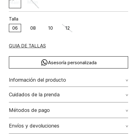
Talla
06
08
10
12
GUIA DE TALLAS
Asesoría personalizada
Información del producto
Short tiro alto algodón 97% elastano 3%
Cuidados de la prenda
Lavar a mano por separado / no dejar en remojo / no
Métodos de pago
retorcer / no planchar con vapor puede causar daño
irreversible
Tarjetas de crédito: Visa, Dinners, Master Card y American
Envíos y devoluciones
Express.
No usar lejia