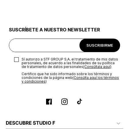
utilizar el mismo empaque en que te entregamos tu pedido o
utilizar un empaque de tu preferencia, sin embargo es
importante que el empaque sea el adecuado según la
naturaleza del producto para que no se vea afectada su
integridad durante el proceso de transporte. El costo del
SUSCRÍBETE A NUESTRO NEWSLETTER
transporte será asumido por STF GROUP S.A.
Recuerda que para el trámite del envío deberás contactarte
SUSCRIBIRME
con un agente de servicio al cliente quien te indicará los
pasos a seguir y posteriormente programará la recogida del
producto en la dirección acordada.
Sí autorizo a STF GROUP S.A. el tratamiento de mis datos
personales, de acuerdo a las finalidades de su política
de tratamiento de datos personales‎
(Consúltala aquí)
Certifico que he sido informado sobre los términos y
condiciones de la página web‎
(Consúlta aquí los términos
y condiciones)
DESCUBRE STUDIO F