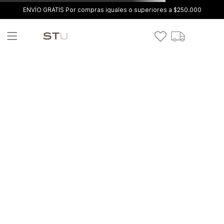
ENVÍO GRATIS Por compras iguales o superiores a $250.000