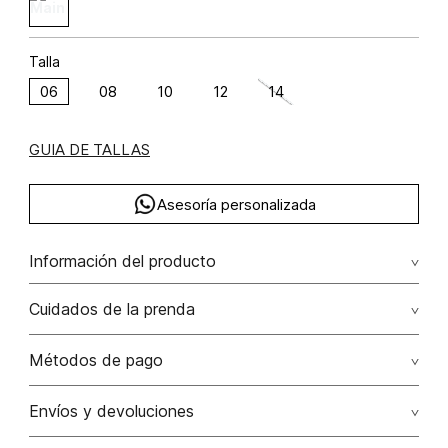
Talla
06
08
10
12
14
GUIA DE TALLAS
Asesoría personalizada
Información del producto
Vestido midi globo algodón 62% poliamida 38% 62.00%
Cuidados de la prenda
algodón/cotton38.00% poliamida/polyamide
Lavar a mano por separado / no dejar en remojo / no
Métodos de pago
retorcer / no planchar con vapor puede causar daño
irreversible
Tarjetas de crédito: Visa, Dinners, Master Card y American
Envíos y devoluciones
Express.
No usar lejia