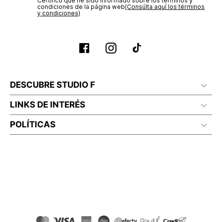
Certifico que he sido informado sobre los términos y
No planchar con vapor
condiciones de la página web‎
(Consúlta aquí los términos
y condiciones)
DESCUBRE STUDIO F
LINKS DE INTERÉS
POLÍTICAS