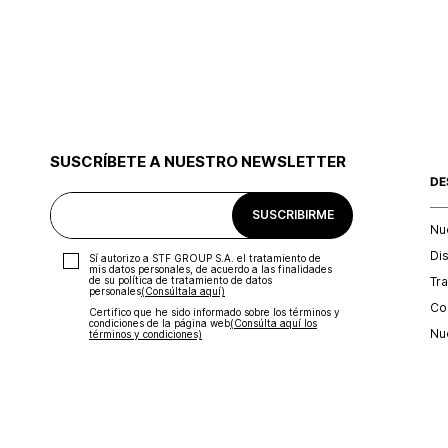
SUSCRÍBETE A NUESTRO NEWSLETTER
DE
SUSCRIBIRME
Nu
Di
Sí autorizo a STF GROUP S.A. el tratamiento de
mis datos personales, de acuerdo a las finalidades
Tr
de su política de tratamiento de datos
personales‎
(Consúltala aquí)
Con
Certifico que he sido informado sobre los términos y
condiciones de la página web‎
(Consúlta aquí los
Nu
términos y condiciones)