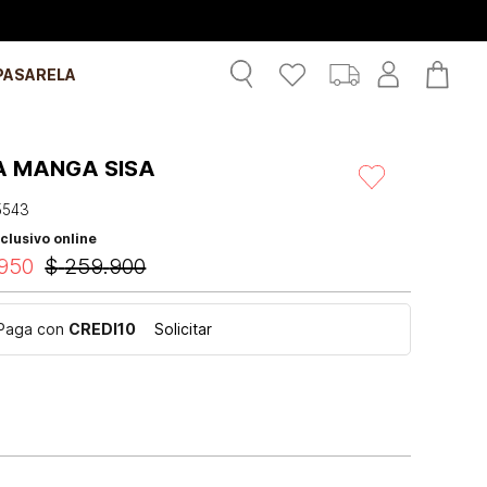
PASARELA
A MANGA SISA
5543
clusivo online
950
$
259
.
900
Paga con
CREDI10
Solicitar