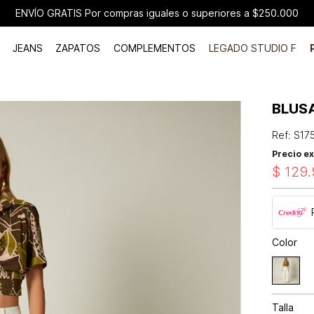
ENVÍO GRATIS Por compras iguales o superiores a $250.000
JEANS
ZAPATOS
COMPLEMENTOS
LEGADO STUDIO F
BLUS
Ref
:
S17
Precio ex
$
129
.
Color
Talla