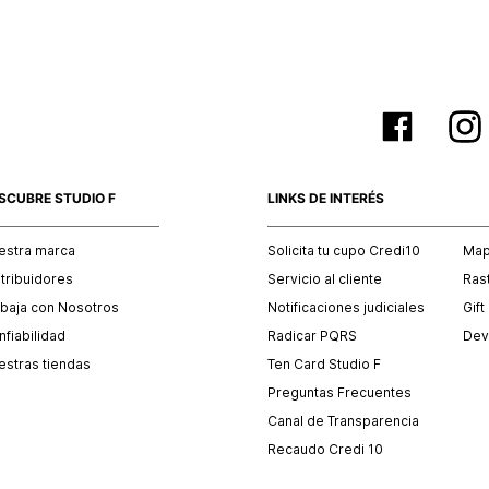
SCUBRE STUDIO F
LINKS DE INTERÉS
estra marca
Solicita tu cupo Credi10
Mapa
stribuidores
Servicio al cliente
Ras
abaja con Nosotros
Notificaciones judiciales
Gift
fiabilidad
Radicar PQRS
Dev
estras tiendas
Ten Card Studio F
Preguntas Frecuentes
Canal de Transparencia
Recaudo Credi 10