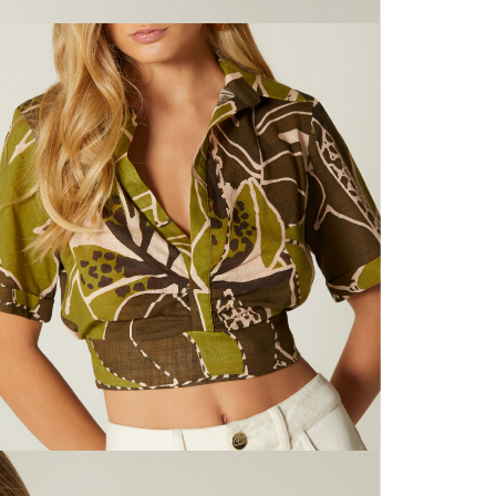
N
mayorista
de compra
que fue e
N
a través
de (15) d
N
Devoluc
S
mismo em
empaque d
empaque 
N
no se vea
El costo 
L
Recuerda 
agente de
posterior
acordada