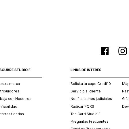
SCUBRE STUDIO F
LINKS DE INTERÉS
estra marca
Solicita tu cupo Credi10
Mapa
stribuidores
Servicio al cliente
Ras
abaja con Nosotros
Notificaciones judiciales
Gift
fiabilidad
Radicar PQRS
Dev
estras tiendas
Ten Card Studio F
Preguntas Frecuentes
Canal de Transparencia