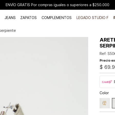
ENVÍO GRATIS Por compras iguales o superiores a $250.000
JEANS
ZAPATOS
COMPLEMENTOS
LEGADO STUDIO F
serpiente
ARET
SERP
Ref
:
S50
Precio ex
$
69
.
9
Color