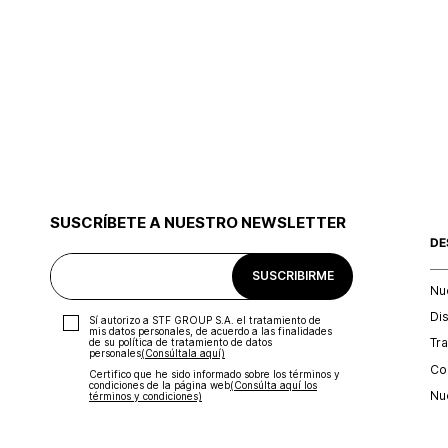
SUSCRÍBETE A NUESTRO NEWSLETTER
DE
SUSCRIBIRME
Nu
Di
Sí autorizo a STF GROUP S.A. el tratamiento de
mis datos personales, de acuerdo a las finalidades
Tr
de su política de tratamiento de datos
personales‎
(Consúltala aquí)
Con
Certifico que he sido informado sobre los términos y
condiciones de la página web‎
(Consúlta aquí los
Nu
términos y condiciones)