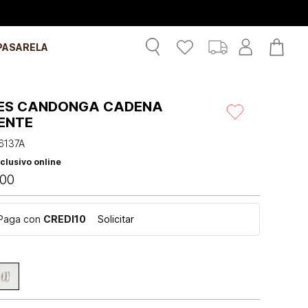
PASARELA
ES CANDONGA CADENA
IENTE
6137A
clusivo online
00
Paga con
CREDI10
Solicitar