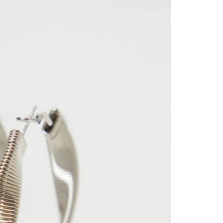
nuestras 
mayorista
de compra
que fue e
a través
de (15) d
Devoluc
mismo em
empaque d
empaque 
no se vea
El costo 
Recuerda 
agente de
posterior
acordada