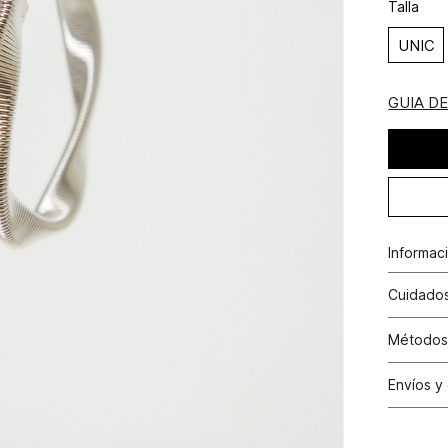
Talla
UNIC
GUIA D
Informac
Aretes c
Cuidados
Métodos
Tarjetas 
Envíos y
Tarjetas 
Cambio
Otros: Pa
productos