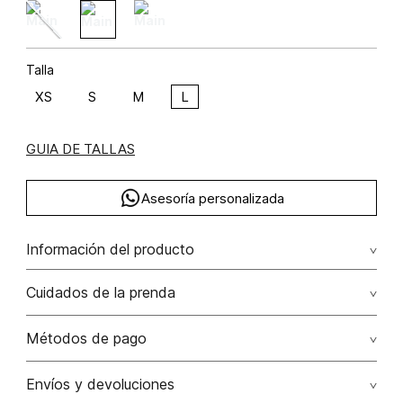
Talla
XS
S
M
L
GUIA DE TALLAS
Asesoría personalizada
Información del producto
Blusa crop de tiras con amarre viscosa 62% lino 38% 62.00%
Cuidados de la prenda
viscosa/viscose38.00% lino/linen
Lavar a mano por separado / no dejar en remojo / no
Métodos de pago
retorcer / no planchar con vapor puede causar daño
irreversible
Tarjetas de crédito: Visa, Dinners, Master Card y American
Envíos y devoluciones
Express.