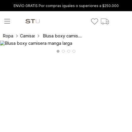
ENVÍO GRATIS Por compras iguales o superiores a $250.000
Blusa boxy camisera manga larga
Ropa
Camisas y blusas