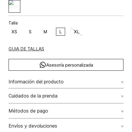
Talla
XS
S
M
L
XL
GUIA DE TALLAS
Asesoría personalizada
Información del producto
Blusa boxy camisera manga larga poliéster 95% elastano 5%
Cuidados de la prenda
95.00% poliéster/polyester5.00% elastano/elastane
Lavado profesional en seco los tonos oscuros sueltan
Métodos de pago
color con la fricción
Tarjetas de crédito: Visa, Dinners, Master Card y American
Envíos y devoluciones
No lavar
Express.